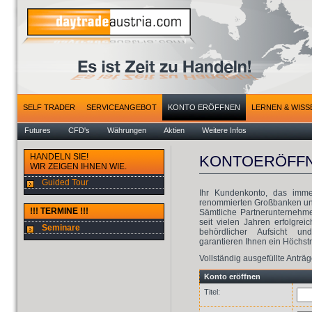
SELF TRADER
SERVICEANGEBOT
KONTO ERÖFFNEN
LERNEN & WISS
Futures
CFD's
Währungen
Aktien
Weitere Infos
HANDELN SIE!
KONTOERÖFF
WIR ZEIGEN IHNEN WIE.
Guided Tour
Ihr Kundenkonto, das imme
renommierten Großbanken und
!!! TERMINE !!!
Sämtliche Partnerunternehm
seit vielen Jahren erfolgrei
Seminare
behördlicher Aufsicht und
garantieren Ihnen ein Höchst
Vollständig ausgefüllte Antr
Konto eröffnen
Titel: