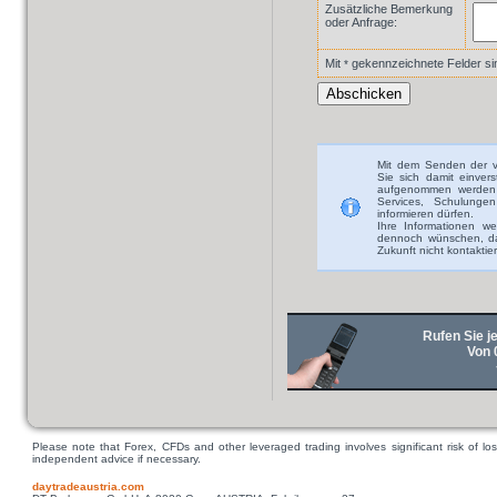
Zusätzliche Bemerkung
oder Anfrage:
Mit
gekennzeichnete Felder sind
*
Mit dem Senden der v
Sie sich damit einver
aufgenommen werden 
Services, Schulunge
informieren dürfen.
Ihre Informationen we
dennoch wünschen, das
Zukunft nicht kontaktie
Rufen Sie je
Von 
Please note that Forex, CFDs and other leveraged trading involves significant risk of los
independent advice if necessary.
daytradeaustria.com