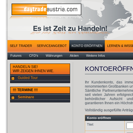
SELF TRADER
SERVICEANGEBOT
KONTO ERÖFFNEN
LERNEN & WISS
Futures
CFD's
Währungen
Aktien
Weitere Infos
HANDELN SIE!
KONTOERÖFF
WIR ZEIGEN IHNEN WIE.
Guided Tour
Ihr Kundenkonto, das imme
renommierten Großbanken und
!!! TERMINE !!!
Sämtliche Partnerunternehm
seit vielen Jahren erfolgrei
Seminare
behördlicher Aufsicht und
garantieren Ihnen ein Höchst
Vollständig ausgefüllte Antr
Konto eröffnen
Titel: