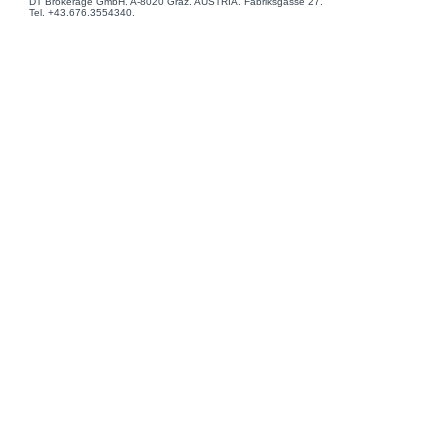
DT Brokerage GmbH. A-8020 Graz. AUSTRIA. Fabriksgasse 27.
Tel. +43.676.3554340.