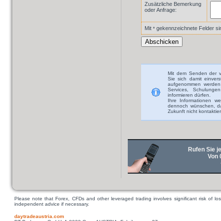
Zusätzliche Bemerkung
oder Anfrage:
Mit
gekennzeichnete Felder sind
*
Mit dem Senden der v
Sie sich damit einver
aufgenommen werden 
Services, Schulunge
informieren dürfen.
Ihre Informationen we
dennoch wünschen, das
Zukunft nicht kontaktie
Rufen Sie je
Von 
Please note that Forex, CFDs and other leveraged trading involves significant risk of los
independent advice if necessary.
daytradeaustria.com