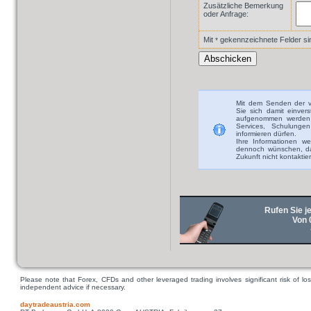
Zusätzliche Bemerkung
oder Anfrage:
Mit
gekennzeichnete Felder sind
*
Mit dem Senden der v
Sie sich damit einver
aufgenommen werden 
Services, Schulunge
informieren dürfen.
Ihre Informationen we
dennoch wünschen, das
Zukunft nicht kontaktie
Rufen Sie je
Von 
Please note that Forex, CFDs and other leveraged trading involves significant risk of los
independent advice if necessary.
daytradeaustria.com