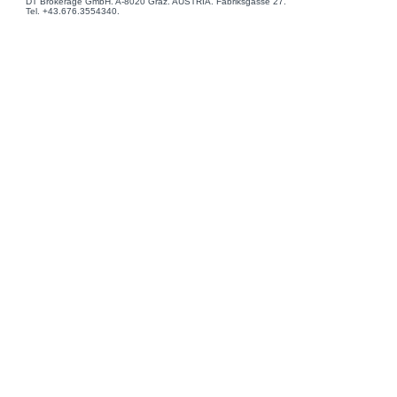
DT Brokerage GmbH. A-8020 Graz. AUSTRIA. Fabriksgasse 27.
Tel. +43.676.3554340.