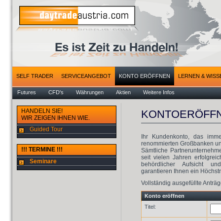
SELF TRADER
SERVICEANGEBOT
KONTO ERÖFFNEN
LERNEN & WISS
Futures
CFD's
Währungen
Aktien
Weitere Infos
HANDELN SIE!
KONTOERÖFF
WIR ZEIGEN IHNEN WIE.
Guided Tour
Ihr Kundenkonto, das imme
renommierten Großbanken und
!!! TERMINE !!!
Sämtliche Partnerunternehm
seit vielen Jahren erfolgrei
Seminare
behördlicher Aufsicht und
garantieren Ihnen ein Höchst
Vollständig ausgefüllte Antr
Konto eröffnen
Titel: