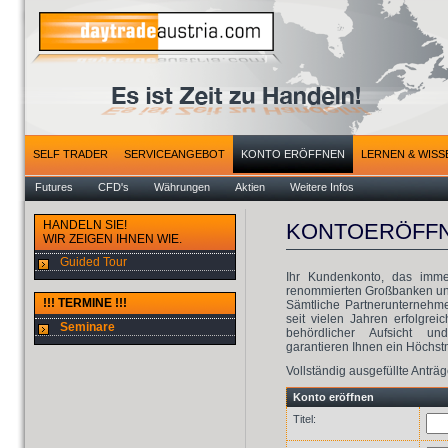
SELF TRADER
SERVICEANGEBOT
KONTO ERÖFFNEN
LERNEN & WISS
Futures
CFD's
Währungen
Aktien
Weitere Infos
HANDELN SIE!
KONTOERÖFF
WIR ZEIGEN IHNEN WIE.
Guided Tour
Ihr Kundenkonto, das imme
renommierten Großbanken und
!!! TERMINE !!!
Sämtliche Partnerunternehm
seit vielen Jahren erfolgrei
Seminare
behördlicher Aufsicht und
garantieren Ihnen ein Höchst
Vollständig ausgefüllte Antr
Konto eröffnen
Titel: