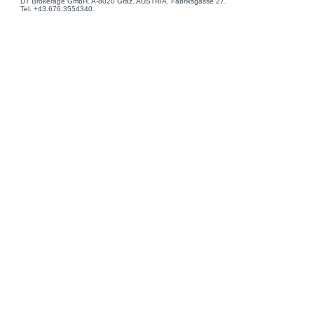
DT Brokerage GmbH. A-8020 Graz. AUSTRIA. Fabriksgasse 27.
Tel. +43.676.3554340.