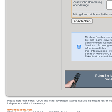
Zusätzliche Bemerkung
oder Anfrage:
Mit
gekennzeichnete Felder sind
*
Mit dem Senden der v
Sie sich damit einver
aufgenommen werden 
Services, Schulunge
informieren dürfen.
Ihre Informationen we
dennoch wünschen, das
Zukunft nicht kontaktie
Rufen Sie je
Von 
Please note that Forex, CFDs and other leveraged trading involves significant risk of los
independent advice if necessary.
daytradeaustria.com