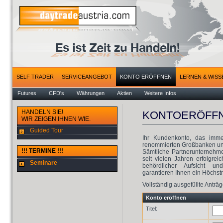
SELF TRADER
SERVICEANGEBOT
KONTO ERÖFFNEN
LERNEN & WISS
Futures
CFD's
Währungen
Aktien
Weitere Infos
HANDELN SIE!
KONTOERÖFF
WIR ZEIGEN IHNEN WIE.
Guided Tour
Ihr Kundenkonto, das imme
renommierten Großbanken und
!!! TERMINE !!!
Sämtliche Partnerunternehm
seit vielen Jahren erfolgrei
Seminare
behördlicher Aufsicht und
garantieren Ihnen ein Höchst
Vollständig ausgefüllte Antr
Konto eröffnen
Titel: