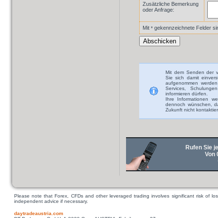
Zusätzliche Bemerkung
oder Anfrage:
Mit
gekennzeichnete Felder sind
*
Mit dem Senden der v
Sie sich damit einver
aufgenommen werden 
Services, Schulunge
informieren dürfen.
Ihre Informationen we
dennoch wünschen, das
Zukunft nicht kontaktie
Rufen Sie je
Von 
Please note that Forex, CFDs and other leveraged trading involves significant risk of los
independent advice if necessary.
daytradeaustria.com