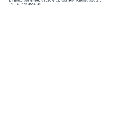
DT Brokerage GmbH. A-8020 Graz. AUSTRIA. Fabriksgasse 27.
Tel. +43.676.3554340.