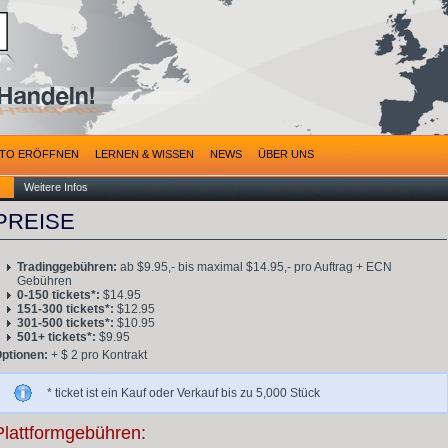
TO ERÖFFNEN
LERNEN & WISSEN
NEWS
ÜBER UNS
Weitere Infos
PREISE
Tradinggebühren:
ab $9.95,- bis maximal $14.95,- pro Auftrag + ECN
Gebühren
0-150 tickets*:
$14.95
151-300 tickets*:
$12.95
301-500 tickets*:
$10.95
501+ tickets*:
$9.95
ptionen:
+ $ 2 pro Kontrakt
* ticket ist ein Kauf oder Verkauf bis zu 5,000 Stück
Plattformgebühren: