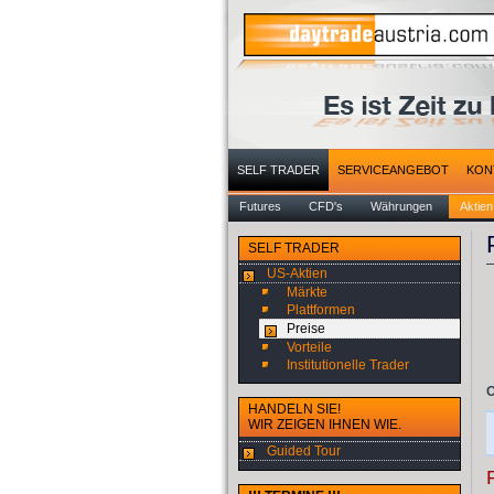
SELF TRADER
SERVICEANGEBOT
KON
Futures
CFD's
Währungen
Aktien
SELF TRADER
US-Aktien
Märkte
Plattformen
Preise
Vorteile
Institutionelle Trader
O
HANDELN SIE!
WIR ZEIGEN IHNEN WIE.
Guided Tour