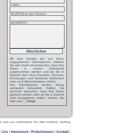
E-MAIL:
TELEFON für den Rückruf:
NACHRICHT:
Mit dem Senden der von Ihnen
angegebenen Informationen erklären
Sie sich damit einverstanden, dass Ihre
Daten in unsere Datenbank
aufgenommen werden und wir Sie in
Zukunft über neue Produkte, Services,
Schulungen und Seminare telefonisch
oder via E-Mail informieren dürfen.
Ihre Informationen werden streng
vertraulich behandelt. Sollten Sie
dennoch wünschen, dass Ihre Daten
gelöscht werden oder wir Sie in Zukunft
nicht kontaktieren sollen, senden Sie
bitte eine
Email
.
ake sure you understand the risks involved, seeking
r Uns
|
Impressum
|
Risikohinweis
|
Kontakt
|