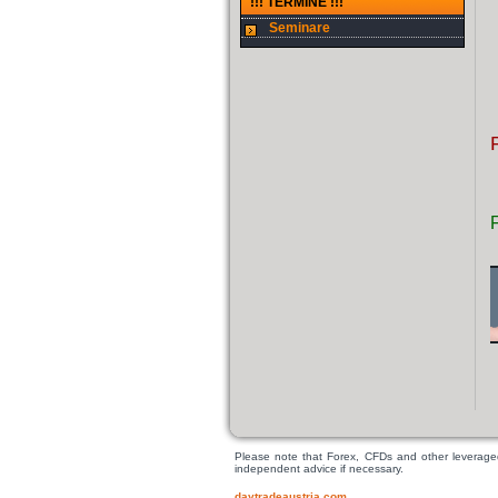
!!! TERMINE !!!
Seminare
Please note that Forex, CFDs and other leveraged t
independent advice if necessary.
daytradeaustria.com