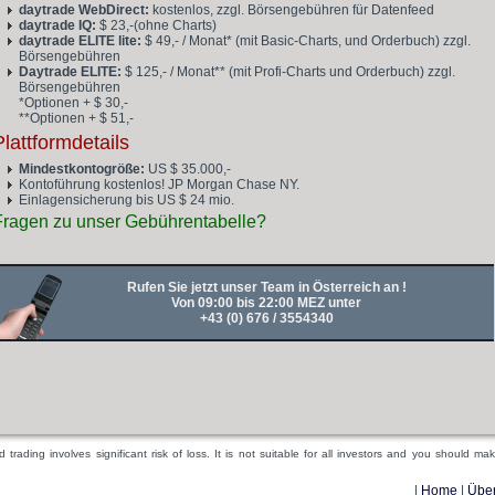
daytrade WebDirect:
kostenlos, zzgl. Börsengebühren für Datenfeed
daytrade IQ:
$ 23,-(ohne Charts)
daytrade ELITE lite:
$ 49,- / Monat* (mit Basic-Charts, und Orderbuch) zzgl.
Börsengebühren
Daytrade ELITE:
$ 125,- / Monat** (mit Profi-Charts und Orderbuch) zzgl.
Börsengebühren
*Optionen + $ 30,-
**Optionen + $ 51,-
Plattformdetails
Mindestkontogröße:
US $ 35.000,-
Kontoführung kostenlos! JP Morgan Chase NY.
Einlagensicherung bis US $ 24 mio.
Fragen zu unser Gebührentabelle?
Rufen Sie jetzt unser Team in Österreich an !
Von 09:00 bis 22:00 MEZ unter
+43 (0) 676 / 3554340
rading involves significant risk of loss. It is not suitable for all investors and you should m
|
Home
|
Übe