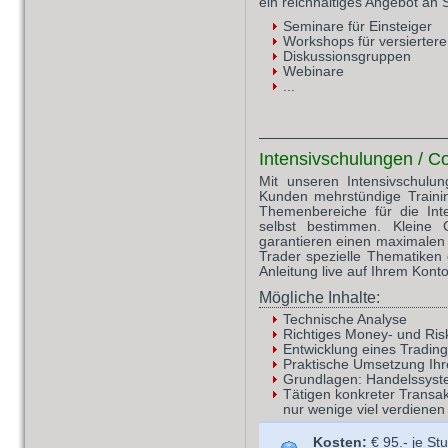
ein reichhaltiges Angebot an
Seminare für Einsteiger
Workshops für versiertere
Diskussionsgruppen
Webinare
...
Intensivschulungen / C
Mit unseren Intensivschulu
Kunden mehrstündige Trainin
Themenbereiche für die In
selbst bestimmen. Kleine
garantieren einen maximalen 
Trader spezielle Thematiken
Anleitung live auf Ihrem Kont
Mögliche Inhalte:
Technische Analyse
Richtiges Money- und R
Entwicklung eines Tradin
Praktische Umsetzung Ihr
Grundlagen: Handelssys
Tätigen konkreter Transak
nur wenige viel verdienen
Kosten:
€ 95.- je St