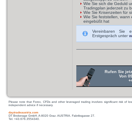
Wie Sie sich die Geduld u
Tradingplan jederzeit zu 
Wie Sie Krisenzeiten für s
Wie Sie feststellen, wann 
eingebüßt hat
Vereinbaren Sie ei
Erstgespräch unter
w
Rufen Sie jet
Von 09
+
Please note that Forex, CFDs and other leveraged trading involves significant risk of los
independent advice if necessary.
daytradeaustria.com
DT Brokerage GmbH. A-8020 Graz. AUSTRIA. Fabriksgasse 27.
Tel. +43.676.3554340.