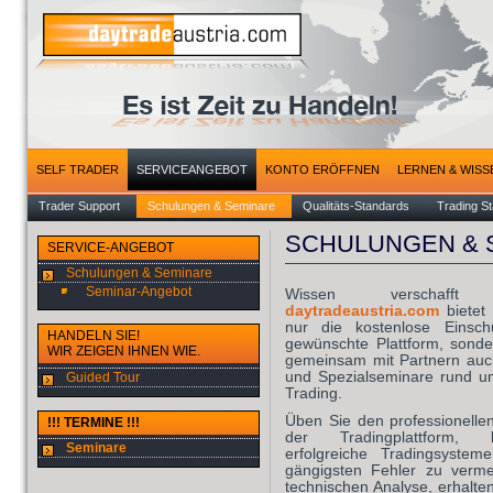
SELF TRADER
SERVICEANGEBOT
KONTO ERÖFFNEN
LERNEN & WISS
Trader Support
Schulungen & Seminare
Qualitäts-Standards
Trading St
SCHULUNGEN & 
SERVICE-ANGEBOT
Schulungen & Seminare
Seminar-Angebot
Wissen verschafft V
daytradeaustria.com
bietet
nur die kostenlose Einsch
HANDELN SIE!
gewünschte Plattform, sonder
WIR ZEIGEN IHNEN WIE.
gemeinsam mit Partnern auc
und Spezialseminare rund 
Guided Tour
Trading.
Üben Sie den professionell
!!! TERMINE !!!
der Tradingplattform,
Seminare
erfolgreiche Tradingsyste
gängigsten Fehler zu verme
technischen Analyse, erhalten