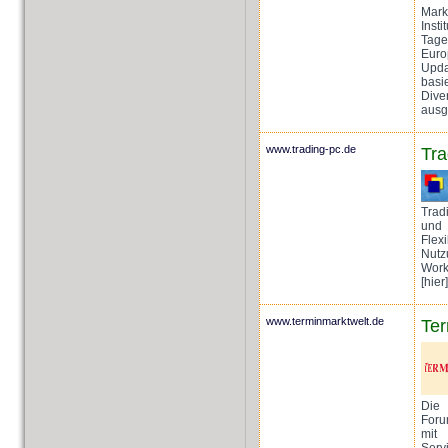
Mark
Inst
Tag
Euro
Upda
bas
Dive
ausg
www.trading-pc.de
Tr
Trad
und 
Flexi
Nut
Work
[hier]
www.terminmarktwelt.de
Ter
Die
Foru
mit
Serv