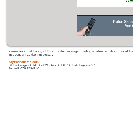
Web
Rufen Sie je
Von 
Please note that Forex, CFDs and other leveraged trading involves significant risk of los
independent advice if necessary.
daytradeaustria.com
DT Brokerage GmbH. A-8020 Graz. AUSTRIA. Fabriksgasse 27.
Tel. +43.676.3554340.