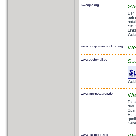
Swoogle.org
Sw
Der 
bef
reda
Sie 
Link
Webs
www.campuswomenlead.org
We
www.suche4all.de
Suc
Webk
www.internetbaron.de
We
Dies
das 
Spam
Hand
qual
Seite
www.die-top-10.de