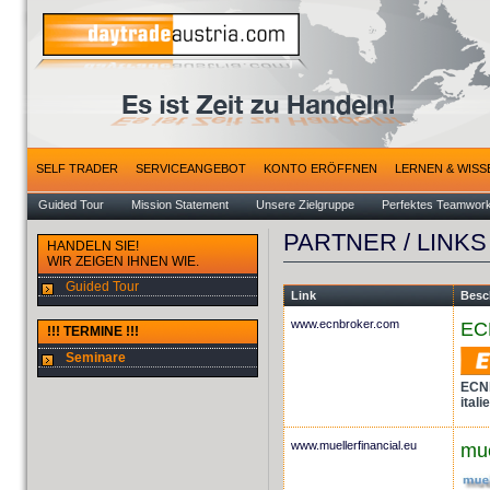
SELF TRADER
SERVICEANGEBOT
KONTO ERÖFFNEN
LERNEN & WISS
Guided Tour
Mission Statement
Unsere Zielgruppe
Perfektes Teamwor
PARTNER / LINKS
HANDELN SIE!
WIR ZEIGEN IHNEN WIE.
Guided Tour
Link
Besc
www.ecnbroker.com
EC
!!! TERMINE !!!
Seminare
ECN
ital
www.muellerfinancial.eu
mue