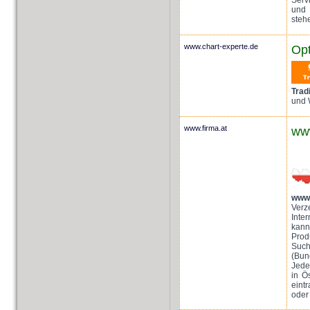
und 
stehe
www.chart-experte.de
Opt
Trad
und 
www.firma.at
www
www.
Verz
Inte
kann
Prod
Suc
(Bun
Jede
in Ö
eint
oder