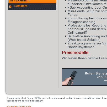
Master-Accounts für Verm
!!! TERMINE !!!
hunderter Einzelkonten m
Seminare
• Sub-Accounting über O
Mini-Fonds Setup zur sof
Fonds
Kontoführung bei profess
Einlagensicherung
Professionelles Reporting
Kontoauszüge und deren V
Onlinezugriff
Backoffice Anbindung und
(Web-based Solution)
Zusatzprogramme zur Str
Handelssystemen
Preismodelle
Wir bieten Ihnen flexible Pre
Rufen Sie jet
Von 09
+
Please note that Forex, CFDs and other leveraged trading involves significant risk of los
independent advice if necessary.
daytradeaustria.com