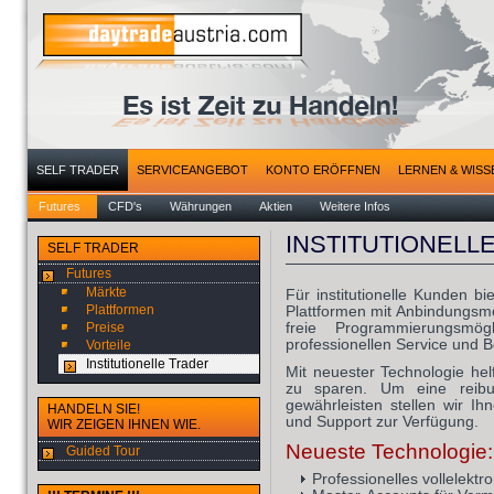
SELF TRADER
SERVICEANGEBOT
KONTO ERÖFFNEN
LERNEN & WISS
Futures
CFD's
Währungen
Aktien
Weitere Infos
INSTITUTIONELL
SELF TRADER
Futures
Märkte
Für institutionelle Kunden b
Plattformen
Plattformen mit Anbindungsmö
freie Programmierungsmög
Preise
professionellen Service und 
Vorteile
Institutionelle Trader
Mit neuester Technologie he
zu sparen. Um eine reibun
gewährleisten stellen wir I
HANDELN SIE!
und Support zur Verfügung.
WIR ZEIGEN IHNEN WIE.
Neueste Technologie:
Guided Tour
Professionelles vollelekt