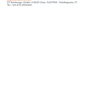
DT Brokerage GmbH. A-8020 Graz. AUSTRIA. Fabriksgasse 27.
Tel. +43.676.3554340.