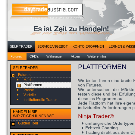
SELF TRADER
SERVICEANGEBOT
KONTO ERÖFFNEN
LERNEN & WISS
Futures
CFD's
Währungen
Aktien
Weitere Infos
PLATTFORMEN
SELF TRADER
Futures
Märkte
Wir bieten Ihnen eine breite
von Futures.
Plattformen
Wir untersuchen die Märkt
Preise
testen diese und bei Erfüllu
Vorteile
diese ins Programm auf.
Institutionelle Trader
Jede Plattform hat Ihre eigen
individuellen Anforderungen 
HANDELN SIE!
Ninja Trader®
WIR ZEIGEN IHNEN WIE.
Guided Tour
umfangreiche Ordertypen
Echtzeit Charting
Trading direkt aus dem C