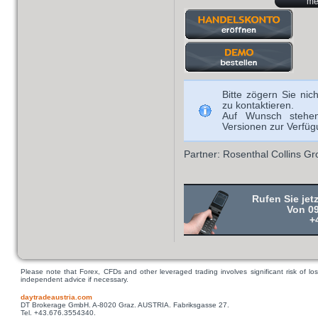
meh
Bitte zögern Sie nic
zu kontaktieren.
Auf Wunsch stehen
Versionen zur Verfüg
Partner: Rosenthal Collins G
Rufen Sie jet
Von 09
+
Please note that Forex, CFDs and other leveraged trading involves significant risk of los
independent advice if necessary.
daytradeaustria.com
DT Brokerage GmbH. A-8020 Graz. AUSTRIA. Fabriksgasse 27.
Tel. +43.676.3554340.