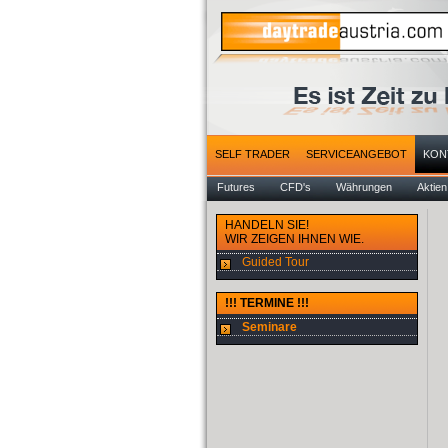
SELF TRADER
SERVICEANGEBOT
KON
Futures
CFD's
Währungen
Aktien
HANDELN SIE!
WIR ZEIGEN IHNEN WIE.
Guided Tour
!!! TERMINE !!!
Seminare