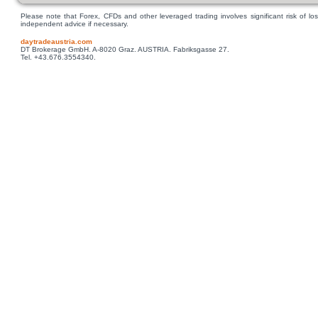
Please note that Forex, CFDs and other leveraged trading involves significant risk of los
independent advice if necessary.
daytradeaustria.com
DT Brokerage GmbH. A-8020 Graz. AUSTRIA. Fabriksgasse 27.
Tel. +43.676.3554340.