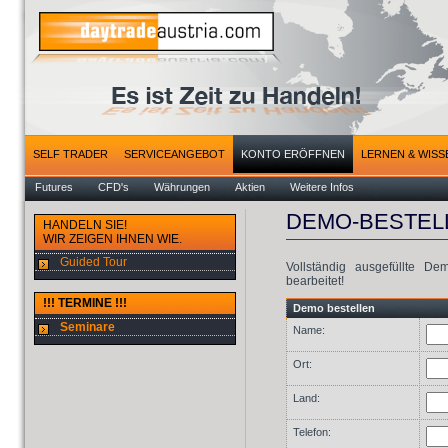
SELF TRADER
SERVICEANGEBOT
KONTO ERÖFFNEN
LERNEN & WISS
Futures
CFD's
Währungen
Aktien
Weitere Infos
DEMO-BESTEL
HANDELN SIE!
WIR ZEIGEN IHNEN WIE.
Guided Tour
Vollständig ausgefüllte D
bearbeitet!
!!! TERMINE !!!
Demo bestellen
Seminare
Name:
Ort:
Land:
Telefon: