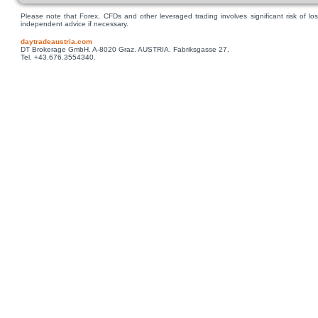
Please note that Forex, CFDs and other leveraged trading involves significant risk of los
independent advice if necessary.
daytradeaustria.com
DT Brokerage GmbH. A-8020 Graz. AUSTRIA. Fabriksgasse 27.
Tel. +43.676.3554340.