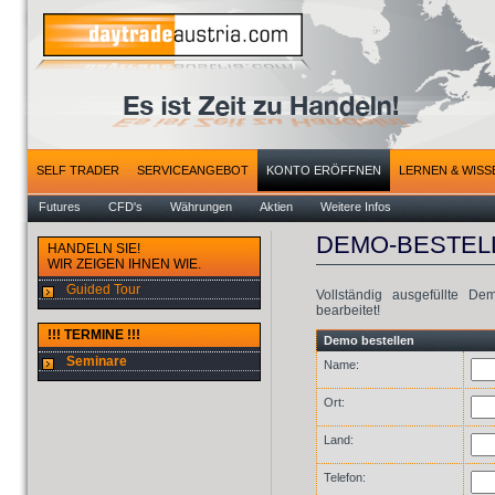
SELF TRADER
SERVICEANGEBOT
KONTO ERÖFFNEN
LERNEN & WISS
Futures
CFD's
Währungen
Aktien
Weitere Infos
DEMO-BESTEL
HANDELN SIE!
WIR ZEIGEN IHNEN WIE.
Guided Tour
Vollständig ausgefüllte D
bearbeitet!
!!! TERMINE !!!
Demo bestellen
Seminare
Name:
Ort:
Land:
Telefon: