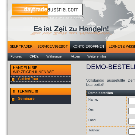
SELF TRADER
SERVICEANGEBOT
KONTO ERÖFFNEN
LERNEN & WISS
Futures
CFD's
Währungen
Aktien
Weitere Infos
DEMO-BESTEL
HANDELN SIE!
WIR ZEIGEN IHNEN WIE.
Guided Tour
Vollständig ausgefüllte D
bearbeitet!
!!! TERMINE !!!
Demo bestellen
Seminare
Name:
Ort:
Land:
Telefon: