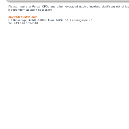
Please note that Forex, CFDs and other leveraged trading involves significant risk of los
independent advice if necessary.
daytradeaustria.com
DT Brokerage GmbH. A-8020 Graz. AUSTRIA. Fabriksgasse 27.
Tel. +43.676.3554340.