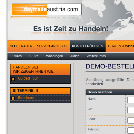
SELF TRADER
SERVICEANGEBOT
KONTO ERÖFFNEN
LERNEN & WISS
Futures
CFD's
Währungen
Aktien
Weitere Infos
DEMO-BESTEL
HANDELN SIE!
WIR ZEIGEN IHNEN WIE.
Guided Tour
Vollständig ausgefüllte D
bearbeitet!
!!! TERMINE !!!
Demo bestellen
Seminare
Name:
Ort:
Land:
Telefon: