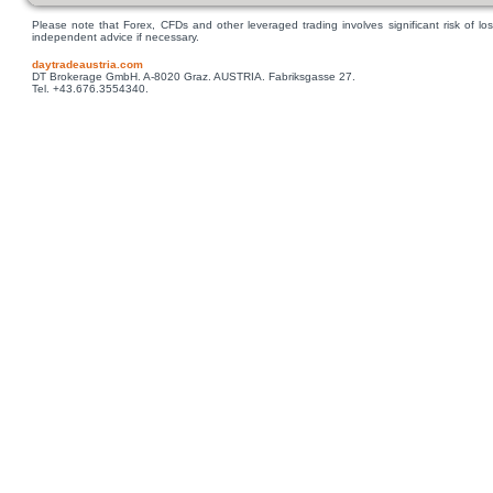
Please note that Forex, CFDs and other leveraged trading involves significant risk of los
independent advice if necessary.
daytradeaustria.com
DT Brokerage GmbH. A-8020 Graz. AUSTRIA. Fabriksgasse 27.
Tel. +43.676.3554340.