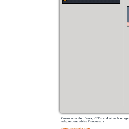
Please note that Forex, CFDs and other leveraged t
independent advice if necessary.
daytradeaustria.com