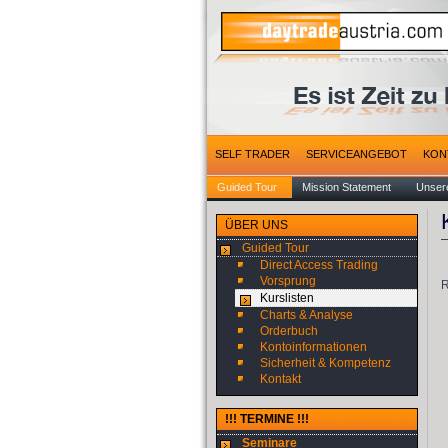
SELF TRADER
SERVICEANGEBOT
KON
Guided Tour
Mission Statement
Unsere
ÜBER UNS
Guided Tour
Direct Access Trading
Vorsprung
R
Kurslisten
Charts & Analyse
Orderbuch
Kontoinformationen
Sicherheit & Kompetenz
Kontakt
!!! TERMINE !!!
Seminare