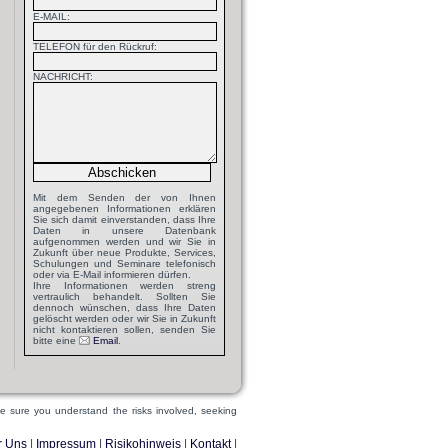
E-MAIL:
TELEFON für den Rückruf:
NACHRICHT:
Mit dem Senden der von Ihnen
angegebenen Informationen erklären
Sie sich damit einverstanden, dass Ihre
Daten in unsere Datenbank
aufgenommen werden und wir Sie in
Zukunft über neue Produkte, Services,
Schulungen und Seminare telefonisch
oder via E-Mail informieren dürfen.
Ihre Informationen werden streng
vertraulich behandelt. Sollten Sie
dennoch wünschen, dass Ihre Daten
gelöscht werden oder wir Sie in Zukunft
nicht kontaktieren sollen, senden Sie
bitte eine
Email
.
ake sure you understand the risks involved, seeking
r Uns
|
Impressum
|
Risikohinweis
|
Kontakt
|