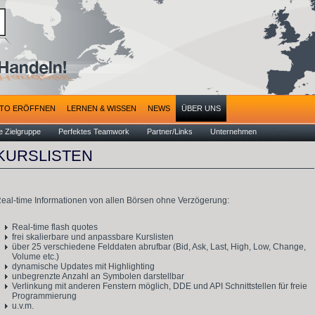
TO ERÖFFNEN
LERNEN & WISSEN
NEWS
ÜBER UNS
 Zielgruppe
Perfektes Teamwork
Partner/Links
Unternehmen
KURSLISTEN
eal-time Informationen von allen Börsen ohne Verzögerung:
Real-time flash quotes
frei skalierbare und anpassbare Kurslisten
über 25 verschiedene Felddaten abrufbar (Bid, Ask, Last, High, Low, Change,
Volume etc.)
dynamische Updates mit Highlighting
unbegrenzte Anzahl an Symbolen darstellbar
Verlinkung mit anderen Fenstern möglich, DDE und API Schnittstellen für freie
Programmierung
u.v.m.