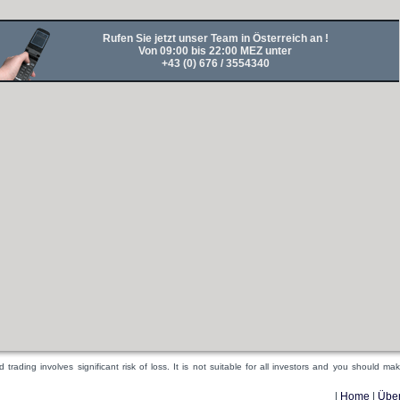
Rufen Sie jetzt unser Team in Österreich an !
Von 09:00 bis 22:00 MEZ unter
+43 (0) 676 / 3554340
rading involves significant risk of loss. It is not suitable for all investors and you should m
|
Home
|
Übe