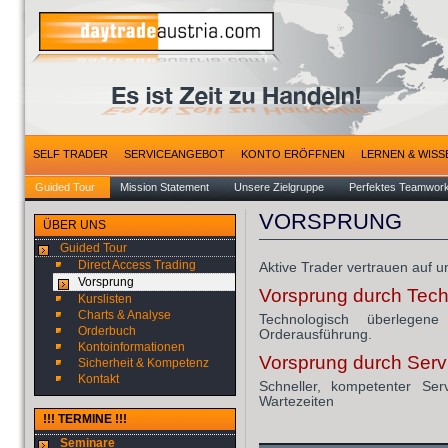
SELF TRADER
SERVICEANGEBOT
KONTO ERÖFFNEN
LERNEN & WISS
Guided Tour
Mission Statement
Unsere Zielgruppe
Perfektes Teamwor
VORSPRUNG
ÜBER UNS
Guided Tour
Direct Access Trading
Aktive Trader vertrauen auf u
Vorsprung
Vorsprung durch Tech
Kurslisten
Charts & Analyse
Technologisch überlegene
Orderbuch
Orderausführung.
Kontoinformationen
Vorsprung durch Serv
Sicherheit & Kompetenz
Kontakt
Schneller, kompetenter Se
Wartezeiten
!!! TERMINE !!!
Seminare