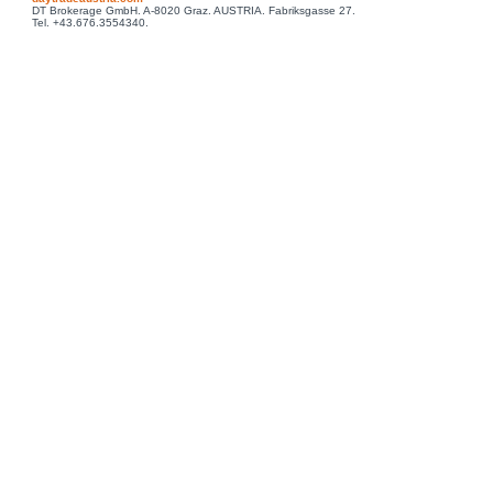
DT Brokerage GmbH. A-8020 Graz. AUSTRIA. Fabriksgasse 27.
Tel. +43.676.3554340.