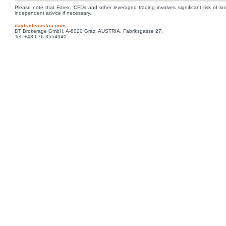
Please note that Forex, CFDs and other leveraged trading involves significant risk of los
independent advice if necessary.
daytradeaustria.com
DT Brokerage GmbH. A-8020 Graz. AUSTRIA. Fabriksgasse 27.
Tel. +43.676.3554340.