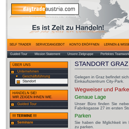
SELF TRADER
SERVICEANGEBOT
KONTO ERÖFFNEN
LERNEN & WISS
Guided Tour
Mission Statement
Unsere Zielgruppe
Perfektes Teamwor
STANDORT GRAZ
ÜBER UNS
Unternehmen
Geschäftsführung
Gelegen in Graz befindet sic
Einkaufszentrum City-Park.
Standort
Wegweiser und Park
HANDELN SIE!
Genaue Lage
WIR ZEIGEN IHNEN WIE.
Unser Büro finden Sie nebe
Guided Tour
Fabriksgasse 27 im ersten St
Parken
!!! TERMINE !!!
Sie haben die Mglichkeit im
Seminare
zu parken.