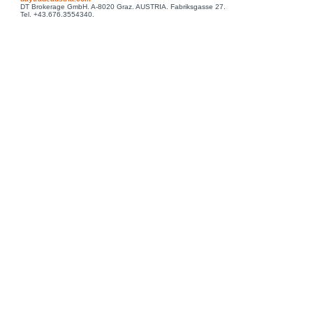
DT Brokerage GmbH. A-8020 Graz. AUSTRIA. Fabriksgasse 27.
Tel. +43.676.3554340.