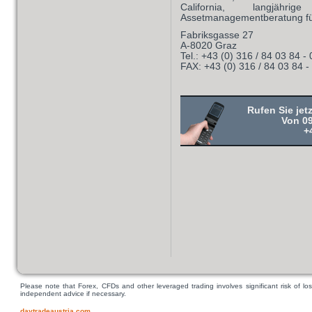
California, langjähr
Assetmanagementberatung fü
Fabriksgasse 27
A-8020 Graz
Tel.: +43 (0) 316 / 84 03 84 - 
FAX: +43 (0) 316 / 84 03 84 -
Rufen Sie jet
Von 09
+
Please note that Forex, CFDs and other leveraged trading involves significant risk of los
independent advice if necessary.
daytradeaustria.com