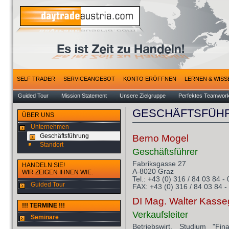
SELF TRADER
SERVICEANGEBOT
KONTO ERÖFFNEN
LERNEN & WISS
Guided Tour
Mission Statement
Unsere Zielgruppe
Perfektes Teamwor
GESCHÄFTSFÜH
ÜBER UNS
Unternehmen
Geschäftsführung
Berno Mogel
Standort
Geschäftsführer
Fabriksgasse 27
HANDELN SIE!
A-8020 Graz
WIR ZEIGEN IHNEN WIE.
Tel.: +43 (0) 316 / 84 03 84 - 
Guided Tour
FAX: +43 (0) 316 / 84 03 84 -
DI Mag. Walter Kasse
!!! TERMINE !!!
Verkaufsleiter
Seminare
Betriebswirt, Studium "Fi